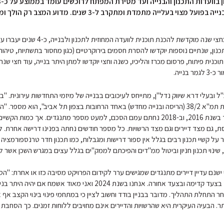
 מצוי בעלייה מתמדת ומתקרב ל-3 שנים. מדוע המצב רק הולך ומחמיר?
מהנתונים עולה כי כחצי שנה מוקדשת להכנת תוכנית לוועדה המ
ון, שנתיים נוספות יוקדשו להסרת חסמים בירוקרטיים (כגון מחסור בתשתיות, טיהור 
וכנית פיתוח, פרסום מכרז והליכיו, כשנה וחצי יוקדשו למתן היתר בנייה, עוד חצי ש
 בנייה.
כ"ל ובעלי דרא שיווק נדל"ן, מתייחס לעיכובים בבנייה של מיזמי התחדשות עירונית. "ב
מנסים לקדם תוכנית תמ"א 38/2 (הריסה ובנייה מחדש) באחד הרחובות בצפון תל אביב", הוא מספר
דיירי הבניין החל עוד בשנת 2016, וב-2018 נחתם עמם הסכם, למעט מספר מתנגדים. אך כמות 
, גם מצד דיירים וגם מצד הרשויות. כל מספר חודשים נחתה בפנינו דרישה אחרת. 
ר על קשיי תכנון רבים בגלל אין ספור דרישות ומגבלות, כמו תכנון חדר טרנספורמציה 
, שינוי תכנון חניון וביטול ממ"דים והפיכתם לממק"ים בגלל עצים במגרש השכן אשר ל
 ישנם עדיין דיירים מתנגדים שמגישים ערר לקידום הפרויקט מסיבה כזו או אחרת: "ה
מתקרב, אבל תמיד בצעד קדימה ובצעד אחורה. אנחנו בשנת 2024 ואני מאוד אשמח אם יה
נים לאחר התחלת התהליך. מדובר בבניין בודד וחשוב לציין כי במתחמי פינוי בינוי הקצב אף א
תר. הבעיה העיקרית היא שהרשויות והדיירים אינם מחויבים ללוחות זמנים. כך הסחבת י