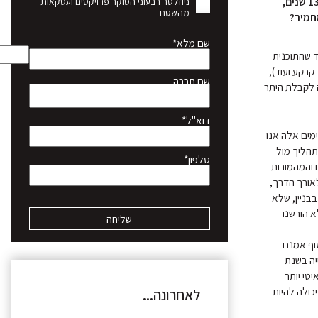
דירה מרגע התכנון בוועדות התכנון והבנייה ועד מסירת המפתח לרוכשים עומד בממוצע על כ-13 שנים,
ניוזלטר רבעוני הסוקר פרויקטים ועסקאות
מהשטח
שם מלא*
חוזית לתכנון ולבנייה, כ-4 שנים יעברו עד שהתוכנית
קרקע ועוד),
שם חברה
נה לקבלת היתר
דוא"ל*
ימים אלה אנו
. "התהליך מול
טלפון*
הקשיים והמהמורות
לאורך הדרך,
בבניין, שלא
א הורשנו
סוף אמנם
יה היתר בנייה בשנת
יטי יותר
כולה להיות
לאחרונה...