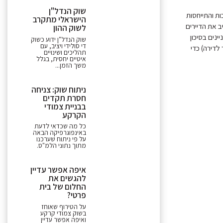
שוק הנדל"ן
ות והתייחסות
הישראלי מתקרב
ב את הדיירים
לשוק ההון
דרים בניינים בסיכון
שוק הנדל"ן ידוע כשוק
די סולידי ויציב, עם
ך זמן קצוב"; ובנוסף, יש לקבע את ההטבה שמקבלים דיירים מהיזם (X מ"ר לדירה) כדי
תהליכים ושינויים
איטיים יחסית, בגלל
משך הזמן...
ניתוח שוק: צניחה
חסרת תקדים
בבניית צמודי
הקרקע
כל מה שכדאי לדעת
באינפוגרפיקה הבאה
על פי ניתוח שערכנו
מתוך נתוני הלמ"ס.
איפה אפשר עדיין
להגשים את
החלום של בית
פרטי?
על הטירוף שאוחז
בשוק צמודי קרקע
ואיפה אפשר עדיין