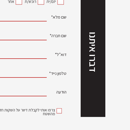
יזם/ית
רוכש/ת
אחר
שם מלא*
דברו איתנו
שם חברה*
דוא"ל*
טלפון נייד*
הודעה
צרפו אותי לקבלת דיוור על השקות חדש
מהשטח