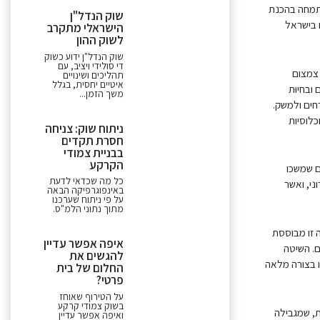
המתמחה בהכנת
שוק הנדל"ן
ם בישראל
הישראלי מתקרב
לשוק ההון
שוק הנדל"ן ידוע כשוק
די סולידי ויציב, עם
 צמצום
תהליכים ושינויים
איטיים יחסית, בגלל
ובחיוּת
משך הזמן...
רחים ולמשק.
כלוסיות
ניתוח שוק: צניחה
חסרת תקדים
בבניית צמודי
הקרקע
ם שמשכו
כל מה שכדאי לדעת
ני, ואשר
באינפוגרפיקה הבאה
על פי ניתוח שערכנו
מתוך נתוני הלמ"ס.
עירוב שימושים היא שיטת "הרחוב הראשי" (Main Street) . שיטה זו מבוססת
איפה אפשר עדיין
ם. השיטה
להגשים את
זו בצורה מלאה
החלום של בית
פרטי?
על הטירוף שאוחז
בשוק צמודי קרקע
ת, שמגבילה
ואיפה אפשר עדיין