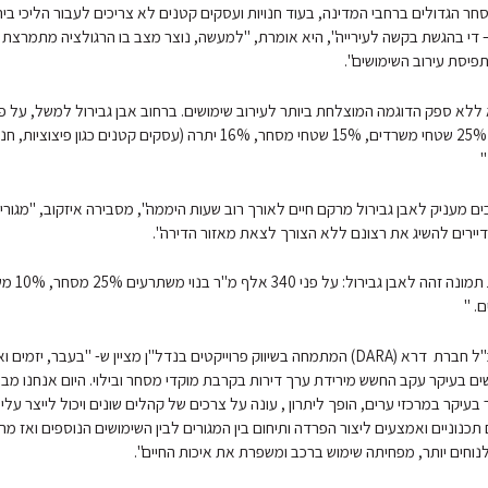
ר הגדולים ברחבי המדינה, בעוד חנויות ועסקים קטנים לא צריכים לעבור הליכי ביר
– די בהגשת בקשה לעירייה", היא אומרת, "למעשה, נוצר מצב בו הרגולציה מתמרצת
תפיסת עירוב השימושים".
מ"ר בנוי משתרעים 25% שטחי משרדים, 15% שטחי מסחר, 16% יתרה (עסקים קטנים כגון פ
ים מעניק לאבן גבירול מרקם חיים לאורך רוב שעות היממה", מסבירה איזקוב, "מגור
ירים להשיג את רצונם ללא הצורך לצאת מאזור הדירה".
דרור אוהב ציון, מנכ"ל חברת דרא (DARA) המתמחה בשיווק פרוייקטים בנדל"ן מציין ש- "בעבר, יזמי
ים בעיקר עקב החשש מירידת ערך דירות בקרבת מוקדי מסחר ובילוי. היום אנחנו מבי
 בעיקר במרכזי ערים, הופך ליתרון , עונה על צרכים של קהלים שונים ויכול לייצר עלי
 תכנוניים ואמצעים ליצור הפרדה ותיחום בין המגורים לבין השימושים הנוספים ואז מ
נוחים יותר, מפחיתה שימוש ברכב ומשפרת את איכות החיים".