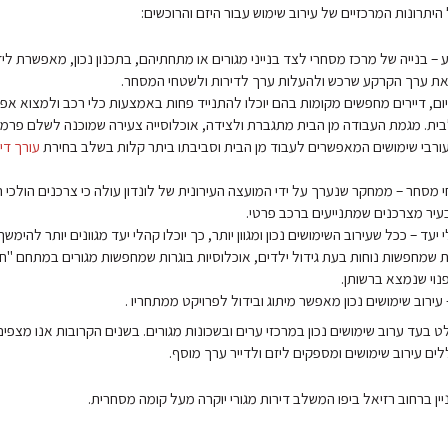
 היתרונות המרכזיים של עירוב שימוש עבור היזם והרוכשים:
 – בנייה של מרכז מסחרי לצד בנייני מגורים או מתחתיהם, בתכנון נכון, מאפשרת לי
את ערך הקרקע שרכש ולהעלות ערך לדירות ולשטחי המסחר.
יום, דיירים מחפשים מקומות בהם יוכלו להתנייד פחות באמצעות כלי רכב ולמצוא אפשר
בית. מגמת העבודה מן הבית מתגברת ולצידה, אוכלוסייה צעירה שמוכנה לשלם פרמיה
עורבי שימושים המאפשרים לעבוד מן הבית וסביבתו ביתר קלות בשלב בחירת
עורך די
מסחר – ממחקר שנערך על ידי המועצה העירונית של לונדון עולה כי צרכנים הולכי ר
 יעד – ככל שעירוב השימושים נכון ומגוון יותר, כך יוכלו קהלי יעד מגוונים יותר להימש
ת שמחפשות נוחות בעת גידול ילדים, אוכלוסיות בוגרות שמחפשות מגורים במתחם "ח
נוי שנמצא ברשותן.
 עירוב שימושים נכון מאפשר מיתוג ובידול לפרויקט ממתחריו .
 בעד ערוב שימושים נכון במרכזי ערים ובשכונות מגורים. בשנים הקרובות אנו מצפים
ללים עירוב שימושים ומספקים ליזם ולדייר ערך מוסף.
ין ברחוב רזיאל ביפו המשלב דירות מגורי יוקרה מעל קומה מסחרית.