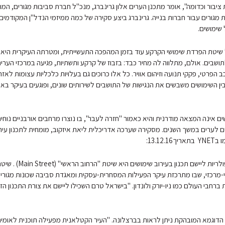
ות ציבור וכדומה", אומר מתכנן הערים אלון גרינברג, מנכ"ל חברת סביבות מגורים, 
 מגורים עבור חברות בנייה. גרינברג ביצע סקירה של כמה ממיזמי הנדל"ן המקודמי
שימושים.
 שיטת הפרדת שימושי הקרקע עוד בזמן המהפכה התעשייתית, ומטרתה העיקרית היא
שבים. אולם, מתלווה לה מחיר כבד: בזבוז של קרקע ותשתיות, פגיעה במרכזי הערים 
ב הפרטי, פקקי תנועה וזיהום אוויר. כל אלו כרוכים גם בעלויות כלכליות עצומות לאז
ן השימושים משבשים את הנגישות של התושבים לשירותים שונים, ופוגעים בעיקר באו
ם אינה המצאה מודרנית והיא כאמור "חזרה לעבר", בו נוצרו מרחבים אורבניים נוחי
ם לערים במשך השנים. מסקירה שערכה אדריכלית ליאת איזקוב, מומחית לתכנון עירו
13.12:
"אחת השיטות הפופולריות ליישם תכנון ב
י-מרכזי, שבו מתרכזת עיקר הפעילות המסחרית-עסקית ומאגדת סביבה שכונות מגורי
 ברחבי העולם כמו ניו-יורק ולונדון. "בישראל טרם השכילו ליישם את צורת התכנון ה
הדוגמא המובהקת ניתן לראות בברצלונה. "העיר הקטלאנית מפעילה תוכנית לאומי