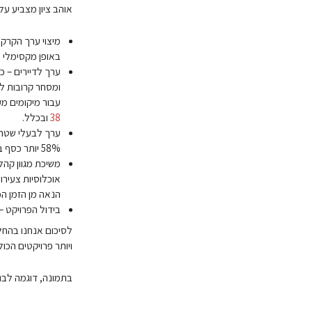
אוהב ציון מצביע על
מיצוי ערך הקרקע
באופן מקסימלי 
ערך לדיירים – כ
ומסחר קרובות ל
עבור מיקומים מ
38
ובכלל.
ערך לבעלי שטחי 
58% יותר כסף בעיר מצרכנים שמתנייעים ברכב פרטי.
משיכת מגוון קהלי
אוכלוסיות צעירו
הנאה מן הזמן הפ
בידול הפרויקט –
לסיכום אנחנו בהחלט
ויותר פרויקטים הכו
בתמונה, דוגמה לבני