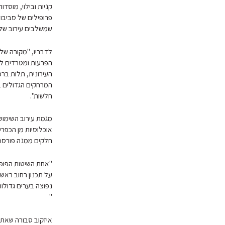
קניות ובילוי, מוסד
פרופילים של סביבות
שמשלבים עירוב של 
לדבריו, "מקורה של
הפרעות ומטרדים לתו
העירונית, תלות ברכ
המרחקים הגדולים בי
חלשות".
מגמת עירוב השימושי
אוכלוסיות מן הכפרי
חלקים ממנה פורסמו בYNET בתאריך.16
על תכנון רחוב ראש
נפוצה בערים גדולות
"
איזקוב סבורה שאת 