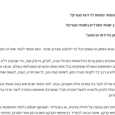
מסחר מתחת לדירות מגורים?
ב שטחי משרדים בשטחי מגורים?
ק הדירות או פוגע?
אנשי השיווק היו עושים הכל כדי להמנע מעירוב שכזה. היום אפשר להגיד שיש לנו תוב
והבים באותן ערים בינלאומיות כמו תל אביב, לונדון, ניו יורק ועוד, הרי שנמצא ללא 
וב השימושים המוצלח שמתקיים בכל אחת ואחת מהערים המוצלחות בעולם. אנחנו א
ניע רכב כדי לקנות מצרכי מזון, לשתות קפה טוב, לראות סרט, הצגה, לעשות שופינג
כת וגדלה לעיר בת עשרות אלפי תושבים, הבינו לפני מספר שנים שיש בעיה מאחר והע
 החלו לתכנן ולהוציא לפועל תוכנית מע"ר שמערבת שימושים במטרה ליצור מרכז עי
רים.
"התכנון בארץ מתבסס כיום בעיקרו על זחילה עירונית, או באנגלית – l
י קרקע. שיטה הבאה להפריד בין שימושי הקרקע השונים כגון אזורי מגורים, מתחמי 