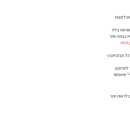
זם למצות
ויות בילוי
 גבוהה יותר
ן תמא
גל מבזבזים כ-
ך לפרויקט.
י" שיאפשר
 לראות יותר