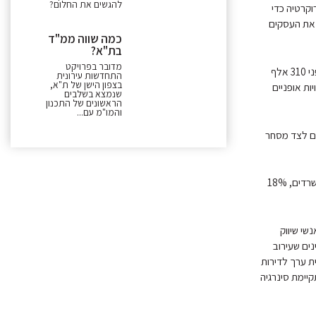
להגשים את החלום?
וקרטיה כדי
 את העסקים
כמה שווה ממ"ד
בת"א?
מדובר בפרויקט
"העיר תל אביב היא ללא ספק הדוגמה המוצלחת ביותר לעירוב שימושים. ברחוב אבן גבירול למשל, על פני 310 אלף
התחדשות עירונית
בצפון הישן של ת"א,
יצוציות, חנויות אופניים
שנמצא בשלבים
הראשונים של התכנון
והמו"מ עם...
ים לצד מסחר
"רחוב דיזנגוף, מציג תמונה זהה לאבן גבירול: על פני 340 אלף מ"ר בנוי משתרעים 25% מסחר, 10% משרדים, 18%
ם ואנשי שיווק
נים שעירוב
ית ערך לדירות
תקיימת סינרגיה