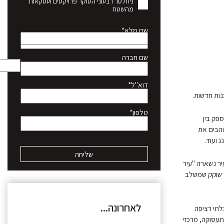
ניוזלטר רבעוני הסוקר פרויקטים ועסקאות
מהשטח
שם מלא*
שם חברה
דוא"ל*
נות חדשות.
טלפון*
ספק בין
והבים את
 ועוד.
יר נשארה "עיר
ר שוקק שמשלב
לאחרונה...
urban spraw כלומר התפשטות בלתי רציפה
תעסוקה, מרכזי