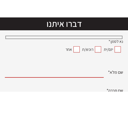
לסיפור
לסיפור
לסיפור
דברו איתנו
נא לסמן:*
יזם/ית
רוכש/ת
אחר
שם מלא*
שם חברה*
דוא"ל*
טלפון נייד*