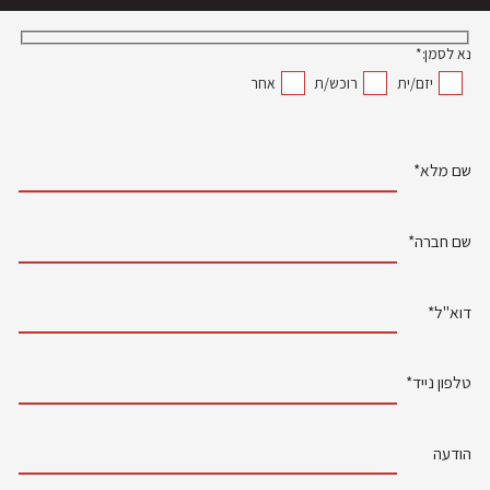
נא לסמן:*
יזם/ית
רוכש/ת
אחר
שם מלא*
שם חברה*
דוא"ל*
טלפון נייד*
הודעה