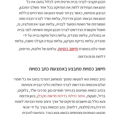
תכנון תקציבי לצרכי בנייה פרטית חייב לכלול בתוכו את כל
ההוצאות העתידות ללוות את הפרויקט בכל אחד משלבי התכנון,
הביצוע והפיתוח, כאשר בין יתר סעיפי ההוצאה המרכזיים נכללות
ההוצאות הבאות: תכנון אדריכלי, עלויות מודד לצרכי הכנת מפה
טופוגרפית של השטח המיועד לבנייה, עלויות יועצי אינסטלציה, גז,
חשמל ותקשורת הנדרשים לצרכי תכנון הקמת תשתיות לפני בנייה
או במהלכה, עלויות מהנדס, עלויות ניהול ופיקוח בנייה על ידי
מהנדס, עלויות בדיקת הקרקע, עלויות עבודה וקבלני משנה, עלויות
חומרי גלם במסגרת
חישוב כמויות
, עלותם של חלונות, תריסים,
דלתות פנים וכדומה.
חישוב כמויות מתבצע באמצעות כתב כמויות
כתב כמויות הוא למעשה מסמך ממוחשב המרכז בתוכו את כל חומרי
הגלם והכמויות הנדרשות לצרכי השלמת הליכי הבנייה והפיתוח.
בכתב כמויות מופיעים בין היתר חומרים כגון: מרכיבי שלד, בלוקים,
ברזל, מעקות,
איתור נזילות בדירות חדשות מקבלן
, בטון וכדומה
והוא כולל גם חישובים מדויקים של אורך ורוחב פתחי הכניסה לשטח
הדירה/בית (חלונות, דלתות). כתב הכמויות נערך על ידי אנשי
מקצוע העוסקים ומתמחים בנושא והוא נערך בהתאם לתכנית