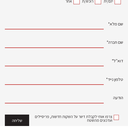
יזם/ית
רוכש/ת
אחר
שם מלא*
שם חברה*
דוא"ל*
טלפון נייד*
הודעה
צרפו אותי לקבלת דיוור על השקות חדשות, פריסיילים
ועדכונים מהשטח