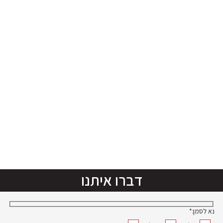
אלעד
בית וגן
מיצוב
גבעות
מדויק
עדן
איך
עם
משווקים
מקסימום
חזון?
תוצאות
לסיפור
לסיפור
דברו איתנו
נא לסמן:*