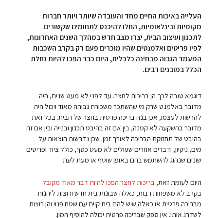
העלייה באיכות החיים מחד והעובדה שיותר ויותר חברות
מקומיות ובינלאומיות, החלו להיכנס לתחומים שקשורים
לתכנון ועיצוב הבית, יצרו מצב חדש במהלך השנים האחרונות,
לפיו פריטים ואלמנטים שהיו מוכרים פעם רק בקרב השכבות
המעמד הגבוה מבחינה כלכלית, היום כבר הפכו להיות נחלת
הכלל במובנים רבים.
דוגמא טובה לכך הן בריכות לחצר. עד לפני לא מעט שנים, היה
מדובר באלמנט שרק מי שהשתכר משכורת גבוהה מאוד ויכול היה
להרשות לעצמו, אכן בנה בריכה פרטית בחצר של הבית. בכל זאת
מדובר בהשקעה לא קטנה, בין אם זה בהיבט תכנון ובנייה ובין אם זה
בהיבט של תחזוקת הבריכה לאורך זמן. שכן נדרשות הוצאות על
מים, ניקיון, ודברים אחרים שעולים לא מעט כסף, כולל ציוד ופריטים
שונים שנהוג להשתמש בהם באופן שוטף או מעת לעת.
היום לעומת זאת,
בריכות לחצר הפכו להיות דבר מאוד מקובל
בקרב לא משפחות רבות, כאלה שבונות בית חדש ורוצות ליהנות
מבריכה פרטית או כאלה שיש להם בית קיים עם שטח פנוי והן רוצות
לשדרג אותו. אין ספק שבריכה פרטית יכולה להוסיף המון.