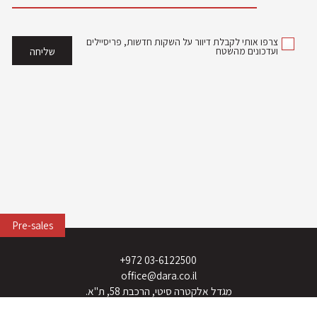
צרפו אותי לקבלת דיוור על השקות חדשות, פריסיילים
ועדכונים מהשטח
Pre-sales
03-6122500 972+
office@dara.co.il
מגדל אלקטרה סיטי, הרכבת 58, ת"א.