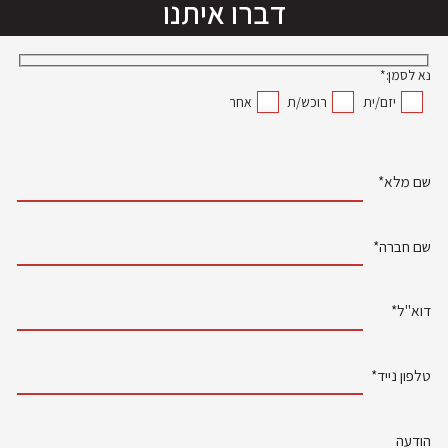
דברו איתנו
נא לסמן:*
יזם/ית
רוכש/ת
אחר
שם מלא*
שם חברה*
דוא"ל*
טלפון נייד*
הודעה