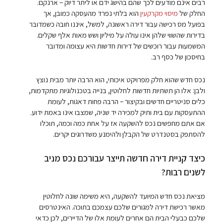
רבים אינם מודעים לכך שהם בהישג ידם או ליתר דיוק – ארנקם.
החלק של
מיסוי מקרקעין
הוא בלתי נפרד מהעסקה כמובן, אך
בפועל מס רכישה עבור דירה ראשונה, למשל, איננו חובה כשמדובר
בדירות שהשווי שלהן אינו עולה על מיליון ושש מאות אלף שקלים.
המשמעות עבור רוכשים של דירות חדשות היא עצומה ומדובר
בחיסכון של כסף רב.
נכס חדש שהוא חלק מפרויקט איכותי, הוא הרבה יותר מבית נוצץ
ולבן: אלו הן תשתיות חדשות לחלוטין, בנייה בטכנולוגיות מתקדמות,
כלים סניטריים חדשים ובקיצור – הרבה פחות דאגות, לעומת
ההתעסקות עם בית ותיק למכירה יד שניה, שמצבו אינו באמת ידוע.
אם אתם מחפשים נכס להשקעה אז על אחת כמה וכמה, תוכלו
להסתפק בסטנדרט של הקבלן ולהימנע משדרוגים יקרים.
כיצד קניית דירה חדשה תייצר עבורכם נכס מניב
לשנים רבות?
מציאת נכס חדש המיועד להשקעה, היא משימה שונה לחלוטין
מאשר רכישת דירה למגורים שלכם עצמכם בתוכה. האינטרסים
שלכם כבעלי הבית הם אחרים לעומת אלו של הדיירים, לכן כדאי