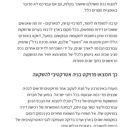
למצוא נכס משתלם שיושכר בקלות, גם אם עבורכם לא מדובר
באופציית מגורים כלל.
קרבה למוסדות לימוד, למרכזי קניות, לפארקים – זה מה שאנשים
ששוכרים דירות מחפשים, בכל מקום בארץ לרבות בערים שרחוקות
מהמרכז ואינן נחשבות למקומות מבוקשים. בפועל, דווקא באזורים
הללו ייתכן ותמצאו את "האוצר" שלכם, אותה פנינת נדל"ן שתפיק
עבורכם הכנסה לאורך שנים, על ידי השכרתה לדיירים אחרים. נכס
מניב שכזה הוא ביטחון כלכלי של ממש והוא יחזיר את ההשקעה
הראשונים בתוך שנים ספורות.
כך תמצאו פרויקט בניה אטרקטיבי להשקעה
היעזרו באינטרנט על מנת לעקוב אחר פרויקטים חדשים לבניה
שצצים מדי כמה שבועות בכל רחבי ישראל. בסיוע של חברות
המשווקות פרויקטים של נדל"ן תוכלו למצוא את הנכס הנכון
עבורכם וליצור קשר עם היזם, לבחינת האפשרות של רכישת דירה
בפרויקט שלו. אל תוותרו על השוואת מחירים בין נכסים דומים
במקומות שונים בארץ וערכו בדיקה מעמיקה לגבי האטרקטיביות של
נכסים להשכרה, באזורים הרלוונטיים.