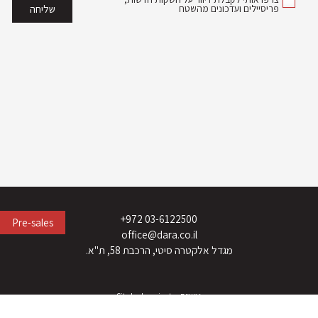
פריסיילים ועדכונים מהשטח
03-6122500 972+
Pre-sales
office@dara.co.il
מגדל אלקטרה סיטי, הרכבת 58, ת"א.
נגישות
Imaginet
Site by