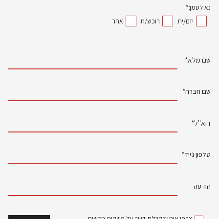
נא לסמן:*
יזם/ית
רוכש/ת
אחר
שם מלא*
שם חברה*
דוא"ל*
טלפון נייד*
הודעה
צרפו אותי לקבלת דיוור על השקות חדשות,