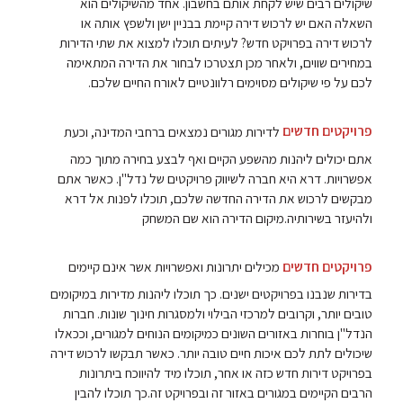
שיקולים רבים שיש לקחת אותם בחשבון. אחד מהשיקולים הוא
השאלה האם יש לרכוש דירה קיימת בבניין ישן ולשפץ אותה או
לרכוש דירה בפרויקט חדש? לעיתים תוכלו למצוא את שתי הדירות
במחירים שווים, ולאחר מכן תצטרכו לבחור את הדירה המתאימה
לכם על פי שיקולים מסוימים רלוונטיים לאורח החיים שלכם.
פרויקטים חדשים
לדירות מגורים נמצאים ברחבי המדינה, וכעת
אתם יכולים ליהנות מהשפע הקיים ואף לבצע בחירה מתוך כמה
אפשרויות. דרא היא חברה לשיווק פרויקטים של נדל"ן. כאשר אתם
מבקשים לרכוש את הדירה החדשה שלכם, תוכלו לפנות אל דרא
ולהיעזר בשירותיה.מיקום הדירה הוא שם המשחק
פרויקטים חדשים
מכילים יתרונות ואפשרויות אשר אינם קיימים
בדירות שנבנו בפרויקטים ישנים. כך תוכלו ליהנות מדירות במיקומים
טובים יותר, וקרובים למרכזי הבילוי ולמסגרות חינוך שונות. חברות
הנדל"ן בוחרות באזורים השונים כמיקומים הנוחים למגורים, וככאלו
שיכולים לתת לכם איכות חיים טובה יותר. כאשר תבקשו לרכוש דירה
בפרויקט דירות חדש כזה או אחר, תוכלו מיד להיווכח ביתרונות
הרבים הקיימים במגורים באזור זה ובפרויקט זה.כך תוכלו להבין