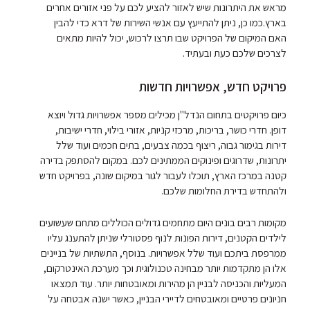
מראש את היתרונות שיש לאזור להציע לכם על פני אזורים אחרים
בארץ.כמו כן, ניתן להתייעץ עם אנשי השירות של דרא כדי להבין
האם המיקום של הפרויקט שבו תרצו לרכוש, יכול להיות מתאים
לצרכים שלכם כעת ובעתיד.
פרויקט חדש, אפשרויות חדשות
כיום פרויקטים בתחום הנדל"ן מכילים מספר אפשרויות גדול ויוצא
דופן. חדרי כושר, בריכות, מרכזי קניות, אזורי בילוי, חדרי ישיבות,
דירות בגימור גבוה, ריצוף בכמה צבעים, בתים חכמים ועוד שלל
יתרונות, שדרוגים ופינוקים הממתינים לכם. במקום להסתפק בדירה
קטנה במרכז הארץ, תוכלו לעבור לגור במיקום שונה, בפרויקט חדש
ולהתחדש בדירת החלומות שלכם.
מקומות רבים בונים היום מתחמים גדולים הכוללים מתחם שעשועים
לילדים הקטנים, דירות הפונות לנוף פסטורלי שניתן להתענג עליו
ממרפסת ביתכם ועוד שלל אפשרויות. בנוסף, התשתיות של בניינים
אלו הן מתקדמות יותר מבחינה טכנולוגית וכך מערכת האינטרקום,
המעליות והכניסה לבניין הן מהירות ומאובטחות יותר. עוד תמצאו
חניונים פרטיים ומאובטחים לדיירי הבניין, כאשר ישנה אבטחה על