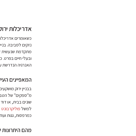
אדריכלות ירו
כשאומרים אדריכלות 
נזקים לסביבה. בניי
מתקדמת שנעשית לאח
ובעלי חיים בפרט. כ
האנרגיה הנדרשת עבו
המאפיינים העיק
בבניין ירוק מושקע
מ"ספקים" של הטבע 
שונים בבית, או דוד
למשל
פוליקרבונט
ה
כמרפסות, גגות ועוד.
מהם היתרונות ש