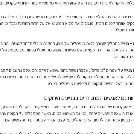
ות הירוקה לאיכות הסביבה היא משמעותית והיא מאפשרת כמה יתרונות עיקריים, בי
תי בצריכת האנרגיה המלאכותית – שימוש באנרגיה טבעית מהשמש וכן תכנון המבנה בהת
פקים אוורור לפנים הבית, מנצלים את מלוא הפוטנציאל של הרוח הזורמת ובכך מיית
ורר חשמלי.
ה – בנייה בתהליך שצורך כמות מינימלית של מים, התקנת מיכלי הדחה קטנים יותר בש
שקיה- כל אלו ואחרות הן פעולות שמאפשרות שימוש מקסימלי בכמות מצומצמת של מי
אב חשוב זה.
ו בנייה על שטחים "מופרים", שכבר נעשה בהם שימוש לאדם והם אינם נחשבים לטבע
לה באזור הבניה ממילא במקום להוסיף שתילה של צמחים חדשים במקום שאינו טב
חייה ובעלי החיים המקומיים ולפגיעה מינימלית בטבע.
ווח גם לאנשים המתגוררים בבניינים הירוקים
ל פי העקרונות של אדריכלות בת קיימא, יאפשר חיסכון משמעותי בכסף לטווח הארוך, כ
רגיה שאינם טבעיים יפחת, כמו גם השימוש במים. כאשר מסתכלים על תקופה עתיד
רה בבניין שכזה יוכל לחסוך אלפי שקלים על עצם הבחירה במגורים הספציפיים שם.
עשוי חומר ידידותי ו"ירוק" כמו פוליקרבונט, היא פעולה היכולה לעזור להורדת הטמ