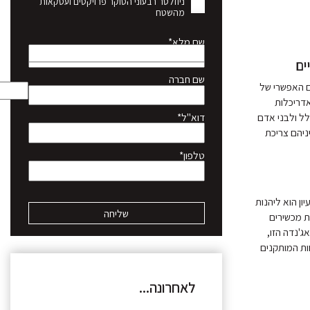
ניוזלטר רבעוני הסוקר פרויקטים ועסקאות
מהשטח
שם מלא*
ים
שם חברה
ום האפשרי של
אדריכלות
ל ולבני אדם
דוא"ל*
יניהם צריכת
טלפון*
ן הוא ליהנות
ת מכשירים
ג'נדה הזו,
ות המותקנים
לאחרונה...