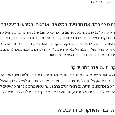
סקירה מקצועית
קה מצמצמת את הפגיעה במשאבי אנרגיה, בטבע ובבעלי החי
ירוקה או "בנייה בת קיימא", מתכוונים לכך שאופן הבנייה נעשה תוך גרימת המינימ
נים ירוקים נחשבים לפופולריים במיוחד עבור רוכשי דירות בשנים האחרונות: מדובר ב
ר עיבוד של אינפורמציה מעמיקה ומחקרים, באשר לנזקי הבנייה לכדור הארץ בכל
אשר מתחיל תהליך תכנון של בניין שייחשב ל"ירוק", נלקחים בחשבון מספר גורמים, ב
ר הדיירים העתידיים, חסכון בשימוש במים ועוד.
ריים של אדריכלות ירוקה
ים לא מעט משאבים שמטרתם לאפשר שימוש מינימלי באנרגיה מלאכותית, כאשר הרעיו
כמו השמש, על מנת לייצר אנרגיה הדרושה לדיירים למחייתם, למשל לצורך הפעל
 חימום וכדומה. בין היתר, גם חומרי הגלם בהם נעשה שימוש צריכים להיות מתאימים לא
נחשב לחומר ידידותי לסביבה, שנעשה בו שימוש בענף האדריכלות לצורך יצירת לוח
ל הבנייה הירוקה עבור הסביבה?