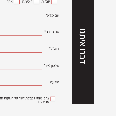
יזם/ית
רוכש/ת
אחר
שם מלא*
דברו איתנו
שם חברה*
דוא"ל*
טלפון נייד*
הודעה
צרפו אותי לקבלת דיוור על השקות חדש
מהשטח