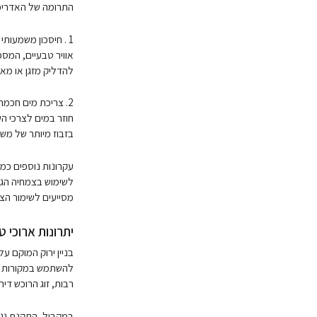
התרומה של האדריכל
1 . חיסכון משמעו
אוויר טבעיים, המס
להדליק מזגן או מאו
2. צריכת מים חכמ
חוזר במים לצרכי ה
בזבוז מיותר של מש
עקרונות נוספים כמ
לשימוש בצמחיה הגד
מסייעים לשימור הצמ
יתרונות ארוכי ט
בניין ירוק המוקם ע
להשתמש במקורות אנ
רבות, זוג הרוכש די
במקביל, התקנת גג ה