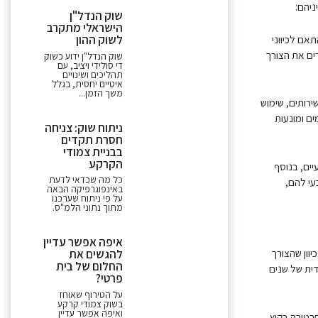
ניהם:
שוק הנדל"ן
הישראלי מתקרב
אם לכיווני
לשוק ההון
רים את הצורך
שוק הנדל"ן ידוע כשוק
די סולידי ויציב, עם
תהליכים ושינויים
איטיים יחסית, בגלל
משך הזמן...
ירותים, שימוש
ם ומונעות
ניתוח שוק: צניחה
חסרת תקדים
בבניית צמודי
הקרקע
יים, בנוסף
כל מה שכדאי לדעת
עי להם,
באינפוגרפיקה הבאה
על פי ניתוח שערכנו
מתוך נתוני הלמ"ס.
איפה אפשר עדיין
יוון שהצורך
להגשים את
החלום של בית
ית של שנים
פרטי?
על הטירוף שאוחז
בשוק צמודי קרקע
ואיפה אפשר עדיין
פרטורה בקיץ