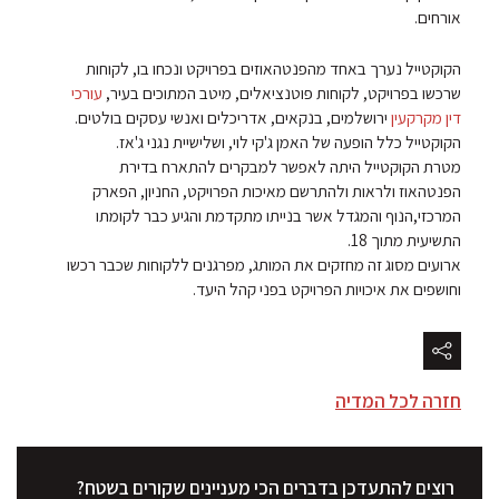
אורחים.
הקוקטייל נערך באחד מהפנטהאוזים בפרויקט ונכחו בו, לקוחות
שרכשו בפרויקט, לקוחות פוטנציאלים, מיטב המתוכים בעיר,
עורכי
דין מקרקעין
ירושלמים, בנקאים, אדריכלים ואנשי עסקים בולטים.
הקוקטייל כלל הופעה של האמן ג'קי לוי, ושלישיית נגני ג'אז.
מטרת הקוקטייל היתה לאפשר למבקרים להתארח בדירת
הפנטהאוז ולראות ולהתרשם מאיכות הפרויקט, החניון, הפארק
המרכזי,הנוף והמגדל אשר בנייתו מתקדמת והגיע כבר לקומתו
התשיעית מתוך 18.
ארועים מסוג זה מחזקים את המותג, מפרגנים ללקוחות שכבר רכשו
וחושפים את איכויות הפרויקט בפני קהל היעד.
חזרה לכל המדיה
רוצים להתעדכן בדברים הכי מעניינים שקורים בשטח?