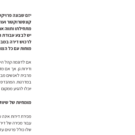
יזם שבונה פרויקט
קונסטרוקטור ועוד
מתחילתו ותווה את
יש לבצע עבודת ה
לרכוש דירה במבנ
מוחות עם כל הצוו
אם לדוגמה קהל היע
ודירות גן. אך אם מ
מרבית לאנשים מבו
במדרגות. המהנדס י
יוכלו להגיע ממקום 
מומחיות של שיווק
מכירת דירות אינה ע
עבור מכירה של דירו
שלו כולל פרטים על