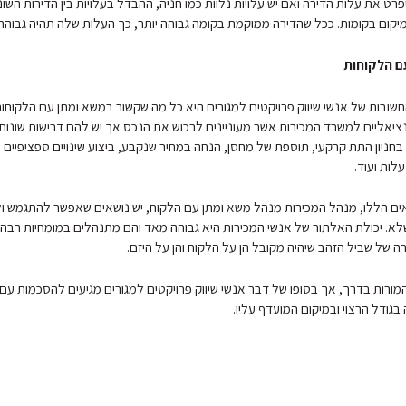
יפרט את עלות הדירה ואם יש עלויות נלוות כמו חניה, ההבדל בעלויות בין הדירות השונו
מיקום בקומות. ככל שהדירה ממוקמת בקומה גבוהה יותר, כך העלות שלה תהיה גבוהה 
עם הלקוחות
חשובות של אנשי שיווק פרויקטים למגורים היא כל מה שקשור במשא ומתן עם הלקוחו
נציאליים למשרד המכירות אשר מעוניינים לרכוש את הנכס אך יש להם דרישות שונות,
בחניון התת קרקעי, תוספת של מחסן, הנחה במחיר שנקבע, ביצוע שינויים ספציפיים 
לות ועוד.
ים הללו, מנהל המכירות מנהל משא ומתן עם הלקוח, יש נושאים שאפשר להתגמש 
שלא. יכולת האלתור של אנשי המכירות היא גבוהה מאד והם מתנהלים במומחיות רבה
ה של שביל הזהב שיהיה מקובל הן על הלקוח והן על היזם.
מורות בדרך, אך בסופו של דבר אנשי שיווק פרויקטים למגורים מגיעים להסכמות עם
בגודל הרצוי ובמיקום המועדף עליו.