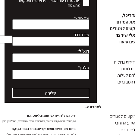
ניוזלטר רבעוני הסוקר פרויקטים ועסקאות
מהשטח
דריכל,
שם מלא*
את המיזם
קטים למגורים
שם חברה
אלי שירצה
ם סיעור
דוא"ל*
ירות גדולות
טלפון*
ת נוחות
 להם לעלות
 המבוגרים
לאחרונה...
ויקטים למגורים
שוק הנדל"ן הישראלי מתקרב לשוק ההון
שוק הנדל"ן ידוע כשוק די סולידי ויציב, עם תהליכים ושינויים איטיים יחסית, בגלל משך הזמן...
הידע הרוחבי
יים רבים
ניתוח שוק: צניחה חסרת תקדים בבניית צמודי הקרקע
כל מה שכדאי לדעת באינפוגרפיקה הבאה על פי ניתוח שערכנו מתוך נתוני הלמ"ס.