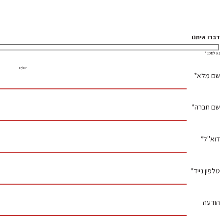
דברו איתנו
נא לסמן:*
יזם/ית
שם מלא*
שם חברה*
דוא"ל*
טלפון נייד*
הודעה