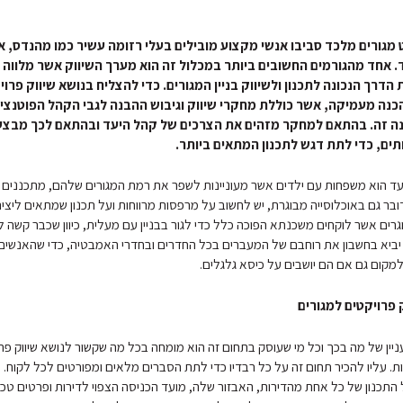
 מגורים מלכד סביבו אנשי מקצוע מובילים בעלי רזומה עשיר כמו מהנדס, א
. אחד מהגורמים החשובים ביותר במכלול זה הוא מערך השיווק אשר מלווה 
 הדרך הנכונה לתכנון ולשיווק בניין המגורים. כדי להצליח בנושא שיווק פרוי
כנה מעמיקה, אשר כוללת מחקרי שיווק וגיבוש ההבנה לגבי הקהל הפוטנצי
ה זה. בהתאם למחקר מזהים את הצרכים של קהל היעד ובהתאם לכך מבצעי
תים, כדי לתת דגש לתכנון המתאים ביותר.
ד הוא משפחות עם ילדים אשר מעוניינות לשפר את רמת המגורים שלהם, מתכננים ד
דובר גם באוכלוסייה מבוגרת, יש לחשוב על מרפסות מרווחות ועל תכנון שמתאים ליציר
גרים אשר לוקחים
משכנתא הפוכה כלל
כדי לגור בבניין עם מעלית, כיוון שכבר קשה
ביא בחשבון את רוחבם של המעברים בכל החדרים ובחדרי האמבטיה, כדי שהאנשים
למקום גם אם הם יושבים על כיסא גלגלים.
 פרויקטים למגורים
ניין של מה בכך וכל מי שעוסק בתחום זה הוא מומחה בכל מה שקשור לנושא שיווק פר
ת. עליו להכיר תחום זה על כל רבדיו כדי לתת הסברים מלאים ומפורטים לכל לקוח. 
 התכנון של כל אחת מהדירות, האבזור שלה, מועד הכניסה הצפוי לדירות ופרטים טכנ