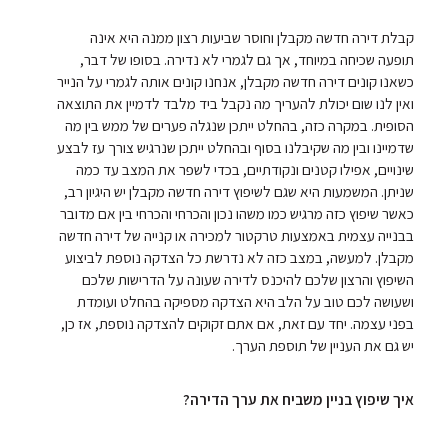
קבלת דירה חדשה מקבלן וחוסר שביעות רצון ממנה היא אינה
תופעה שכיחה במיוחד, אך גם לגמרי לא נדירה. בסופו של דבר,
כשאנו קונים דירה חדשה מקבלן, אנחנו קונים אותה לגמרי על הנייר
ואין לנו שום יכולת להעריך מה נקבל ביד מלבד לדמיין את התוצאה
הסופית. במקרה כזה, בהחלט ייתכן שנגלה פערים של ממש בין מה
שדמיינו ובין מה שקיבלנו בסוף ובהחלט ייתכן שנרגיש צורך עז לבצע
שינויים, אפילו קטנים ונקודתיים, בכדי לשפר את המצב עד כמה
שניתן. המשמעות היא שגם לשיפוץ דירה חדשה מקבלן יש היגיון רב,
כאשר שיפוץ כזה מרגיש כמו משהו נכון והכרחי והכרחי בין אם מדובר
בבנייה עצמית באמצעות טרקטור למכירה או קנייה של דירה חדשה
מקבלן. למעשה, במצב כזה לא נדרשת כל הצדקה נוספת לביצוע
השיפוץ והרצון שלכם להיכנס לדירה שעונה על הדרישות שלכם
ושעושה לכם טוב על הלב היא הצדקה מספיקה בהחלט ועומדת
בפני עצמה. יחד עם זאת, אם אתם זקוקים להצדקה נוספת, אז כן,
יש גם את העניין של תוספת הערך.
איך שיפוץ בניין משביח את ערך הדירה?