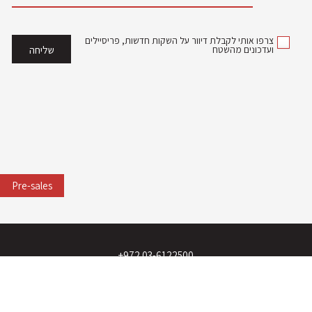
צרפו אותי לקבלת דיוור על השקות חדשות, פריסיילים
ועדכונים מהשטח
Pre-sales
03-6122500 972+
office@dara.co.il
מגדל אלקטרה סיטי, הרכבת 58, ת"א.