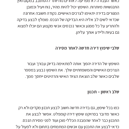
כאשר העבודה לא מפריעה לאחרים נוח יותר להסתובב במקום ואין
התנגשויות מיותרות. השיפוץ יכול להיות מהיר, נוח ויעיל וכמובן
המגורים בדירה יתאימו לצרכים האישיים. נקודה חשובה אחרונה
שכדאי לשים לב אליה היא הבדיקה של הנכס. מומלץ לבצע בדיקה
ולהתריע על כל מפגע וכאשר נכנסים אנשי מקצוע הם יוכלו למצוא
גם בעיות וליידע אותך עליהן.
שלבי שיפוץ דירה חדשה לאחר מסירה
השיפוץ של הדירה יהפוך אותה למתאימה בדיוק עבורך ועבור
הצרכים האישיים והמשפחתיים שלך. את השיפוץ נבצע במספר
שלבים כאשר שלב הוצאת הציוד האישי והרהיטים ייחסך ממך.
שלב ראשון – תכנון
כמו בכל שיפוץ, גם בדירה חדשה חשוב לבצע תכנון מקדים ולא רק
כאשר מדובר בפרויקט שיפוץ דירה קומפלט. אפשר לבצע את
התכנון כבר לאחר שהמבנה הכללי מוכן ועוד לפני מסירת הנכס.
כדאי לבצע את התכנון עם אנשים המתמחים בתחום ולא לפעול על