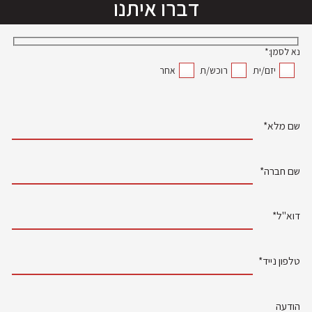
דברו איתנו
נא לסמן:*
יזם/ית
רוכש/ת
אחר
שם מלא*
שם חברה*
דוא"ל*
טלפון נייד*
הודעה