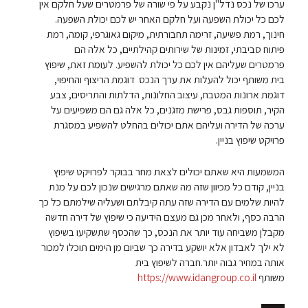
ערכו של נכס נדל"ן נקבע על פי שורה של פרמטרים שעל חלקם אין
לכם כל יכולת השפעה ועל חלקם האחר יש לכם יכולת השפעה.
חינוך, רמת פשיעה, זרימה תחבורתית, מיקום גאוגרפי, קומה, רמת
פיתוח סביבתי, זמינות של שירותים קהילתיים, כל אלה הם
פרמטרים שעליהם אין לכם כל יכולת להשפיע. לעומת זאת, שיפוץ
בית משותף יכול להעלות את ערך הנכס דוגמת הריצוף והחיפוי,
דוגמת ארונות המטבח, עיצוב החלונות, הדלתות והתריסים, צבע
הקיר, תוספות גבס, פרישת מזגנים, כל אלה גם הם משפיעים על
ערכה של הדירה ועליהם אתם יכולים בהחלט להשפיע במסגרת
פרויקט שיפוץ בניין.
המשמעות היא שאתם יכולים לצאת מחר בבוקר לפרויקט שיפוץ
בניין, קודם כל מכיוון שזה מה שאתם מרגישים שנכון לכם על מנת
להיות שלמים עם הדירה שזה עתה קיבלתם ושעליה שילמתם כל כך
הרבה כסף, ולאחר מכן גם מעצם הידיעה כי שיפוץ של דירה חדשה
מקבלן משביחה עוד יותר את הנכס, כך שהכסף שתשקיעו בשיפוץ
לא ילך לאבדון אלא יושקע בדירה כך שביום מן הימים תוכלו למכור
אותה במחיר גבוה יותר.חברה לשיפוץ בית
משותף
https://www.idangroup.co.il