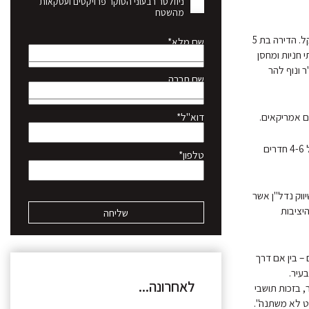
ניוזלטר רבעוני הסוקר פרויקטים ועסקאות
מהשטח
בפרויקט החדשני סביון וויו בירושלים, מבית אפריקה ישראל, נמכרה דירת פנטהאוז במחיר 16.2 מיליון שקל. הדירה בת 5
שם מלא*
בית. שטח הדירה 175 מ"ר בנוי ומרפסות בשטח 62 מ"ר, שתי חניות ומחסן
תו פרויקט – פנטהאוז בן חמישה חדרים בשטח 158 מ"ר, עם מרפסות בשטח 52 מ"ר ונוף להר
שם חברה
דוא"ל*
דירה נוספת, הפעם בפרויקט טלביה רזידנס של האחים ישראל, נמכרה דירה ברמת מעטפת המתאימה ל 4-6 חדרים
טלפון*
ווק נדל"ן אשר
יציבות
– בין אם דרך
עיר.
לאחרונה...
, בזכות תושבי
עט לא משתנה".