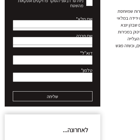
ניוזלטר רבעוני הסוקר פרויקטים ועסקאות
מהשטח
רות שמיוחסת
 ירידה במלאי
שם מלא*
 שבהן יוצא
נוק במכירות
שם חברה
 מתקשר עם העלייה
ם, וכשזה פוגש
דוא"ל*
טלפון*
לאחרונה...