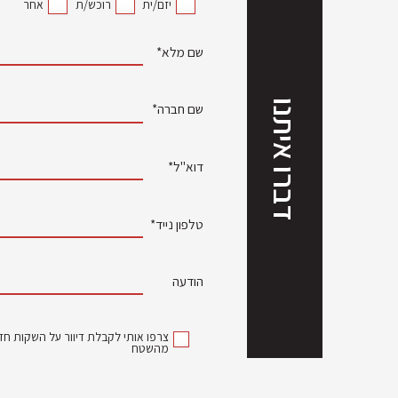
יזם/ית
רוכש/ת
אחר
שם מלא*
דברו איתנו
שם חברה*
דוא"ל*
טלפון נייד*
הודעה
צרפו אותי לקבלת דיוור על השקות חדש
מהשטח