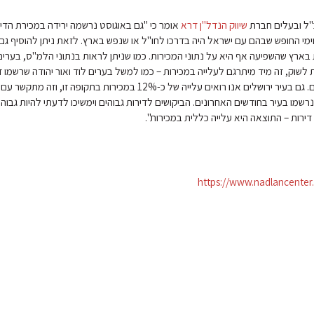
כ"ל ובעלים חברת
שיווק הנדל"ן דרא
אומר כי "גם באוגוסט נרשמה ירידה במכירת הדי
 וימי החופש שבהם עם ישראל היה בדרכו לחו"ל או שנפש בארץ. לזאת ניתן להוסיף גם
בארץ שהשפיעה אף היא על נתוני המכירות. כמו שניתן לראות בנתוני הלמ"ס, בערים
לשוק, זה מיד מיתרגם לעלייה במכירות – כמו למשל בערים לוד ואור יהודה שרשמו זי
בתוך שלושה חודשים. גם בעיר ירושלים אנו רואים עלייה של כ-12% במכירות בתקופה זו, וזה
שמו בעיר בחודשים האחרונים. הביקושים לדירות גבוהים וימשיכו לדעתי להיות גבוהי
ירות – התוצאה היא עלייה כללית במכירות".
https://www.nadlancenter.c