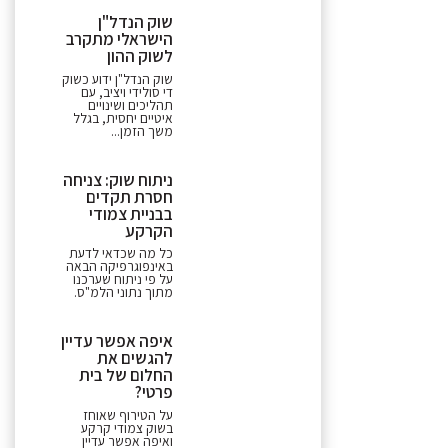
שוק הנדל"ן
הישראלי מתקרב
לשוק ההון
שוק הנדל"ן ידוע כשוק
די סולידי ויציב, עם
תהליכים ושינויים
איטיים יחסית, בגלל
משך הזמן...
ניתוח שוק: צניחה
חסרת תקדים
בבניית צמודי
הקרקע
כל מה שכדאי לדעת
באינפוגרפיקה הבאה
על פי ניתוח שערכנו
מתוך נתוני הלמ"ס.
איפה אפשר עדיין
להגשים את
החלום של בית
פרטי?
על הטירוף שאוחז
בשוק צמודי קרקע
ואיפה אפשר עדיין