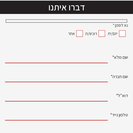
דברו איתנו
נא לסמן:*
יזם/ית
רוכש/ת
אחר
שם מלא*
שם חברה*
דוא"ל*
טלפון נייד*