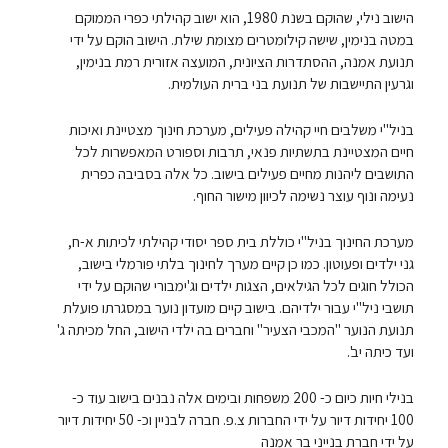
הישוב נילי, שהוקם בשנת 1980, הוא ישוב קהילתי כפרי הממוקם
במטה בנימין, שישה קילומטרים מצומת שילת. הישוב הוקם על ידי
תנועת אמנה, ההסתדרות הציונית, המועצה אזורית רמת בנימין,
וגרעין התיישבות של תנועת בני ברית העולמית.
בניל"י משלבים חיי קהילה פעילים, מערכת חינוך מצטיינת ואיכות
חיים המצטיינת בתשתיות פנאי, תרבות וספורט המאפשרות לכל
התושבים ליהנות מחיים פעילים בישוב. כל אלה בסביבה כפרית
נעימה ונוף עוצר נשימה לכיוון מישור החוף.
מערכת החינוך בניל"י כוללת בית ספר יסודי קהילתי לכיתות א-ח,
גני ילדים ופעוטון. כמו כן קיים מערך לחינוך בלתי פורמלי בישוב,
הכולל חוגים לכל הגילאים, הצגות ילדים וג'ימבורי שהוקם על ידי
תושבי ניל"י עבור ילדיהם. בישוב קיים מועדון נוער במסגרתו פועלת
תנועת הנוער "המכבי הצעיר" וחברים בה ילדי הישוב, החל מכיתה ג'
ועד כיתה יב'.
בנילי חיות כיום כ- 200 משפחות ובימים אלה נבנים בישוב עוד כ-
100 יחידות דיור על ידי החברות צ.פ. חברה לבניין וכ- 50 יחידות דיור
על ידי חברת בנייני בר אמנה