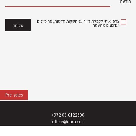
הודעה
צרפו אותי לקבלת דיוור על השקות חדשות, פריסיילים
ועדכונים מהשטח
Pre-sales
03-6122500 972+
office@dara.co.il
מגדל אלקטרה סיטי, הרכבת 58, ת"א.