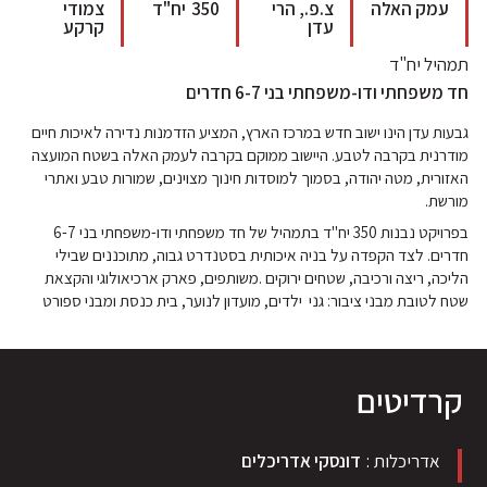
עמק האלה
צ.פ., הרי
350
יח"ד
צמודי
עדן
קרקע
תמהיל יח"ד
חד משפחתי ודו-משפחתי בני 6-7 חדרים
גבעות עדן הינו ישוב חדש במרכז הארץ, המציע הזדמנות נדירה לאיכות חיים
מודרנית בקרבה לטבע. היישוב ממוקם בקרבה לעמק האלה בשטח המועצה
האזורית, מטה יהודה, בסמוך למוסדות חינוך מצוינים, שמורות טבע ואתרי
מורשת.
בפרויקט נבנות 350 יח"ד בתמהיל של חד משפחתי ודו-משפחתי בני 6-7
חדרים. לצד הקפדה על בניה איכותית בסטנדרט גבוה, מתוכננים שבילי
הליכה, ריצה ורכיבה, שטחים ירוקים .משותפים, פארק ארכיאולוגי והקצאת
שטח לטובת מבני ציבור: גני ילדים, מועדון לנוער, בית כנסת ומבני ספורט
קרדיטים
אדריכלות
דונסקי אדריכלים