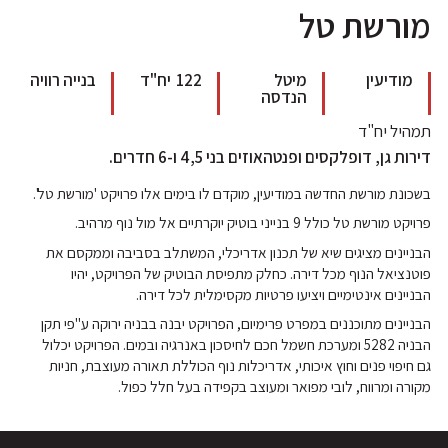
מורשת טל
מודיעין
מיטל
122
יח"ד
בנייה רוויה
הנדסה
תמהיל יח"ד
דירות גן, דופלקסים ופנטהאוזים בני 4,5 ו-6 חדרים.
בשכונת מורשת החדשה במודיעין, מוקדם לו בימים אלו פרויקט 'מורשת טל'.
פרויקט מורשת טל כולל 9 בנייני בוטיק יוקרתיים אל מול נוף מרהיב.
הבניינים מציגים שיא של תכנון אדריכלי, המשתלב בסביבה וממקסם את
פוטנציאל הנוף מכל דירה. כחלק מתפיסת הבוטיק של הפרויקט, יהיו
הבניינים אינטימיים ויציעו פרטיות מקסימלית לכל דירה.
הבניינים מתוכננים במפרט פרימיום, הפרויקט יבנה בבניה ירוקה ע"פי תקן
הבניה 5282 ומערכת חשמל חכם לחיסכון באנרגיה ובמים. הפרויקט יכלול
גם חיפוי פנים וחוץ איכותי, אדריכלות נוף הכוללת תאורה מעוצבת, חניות
מקורה ומרווח, לובי מפואר ומעוצב בקפידה בעל חלל כפול.