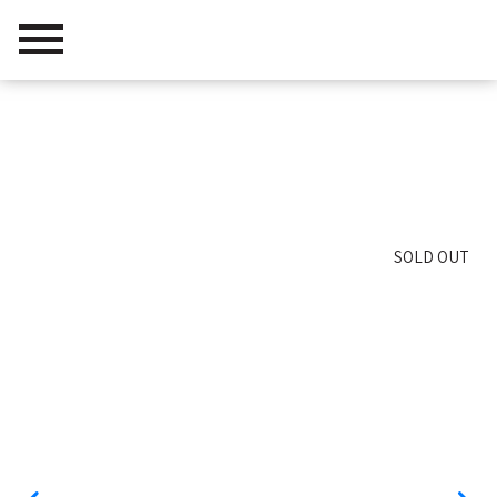
דרא שיווק נדלן
/
פרויקטים
/
נוף השקד
SOLD OUT