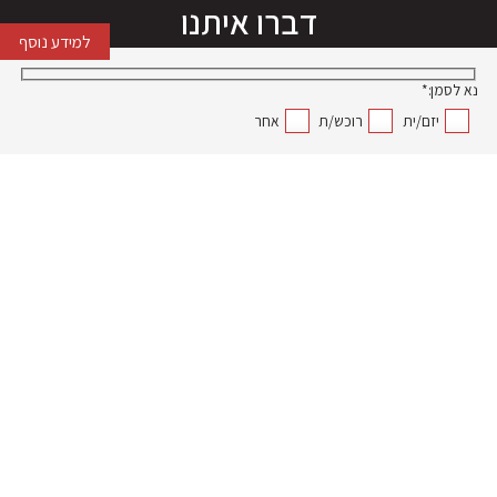
דברו איתנו
למידע נוסף
נא לסמן:*
יזם/ית
רוכש/ת
אחר
שם מלא*
שם חברה*
דוא"ל*
טלפון נייד*
הודעה