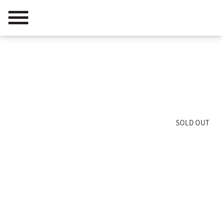
דרא שיווק נדלן
/
פרויקטים
/
נטף
SOLD OUT