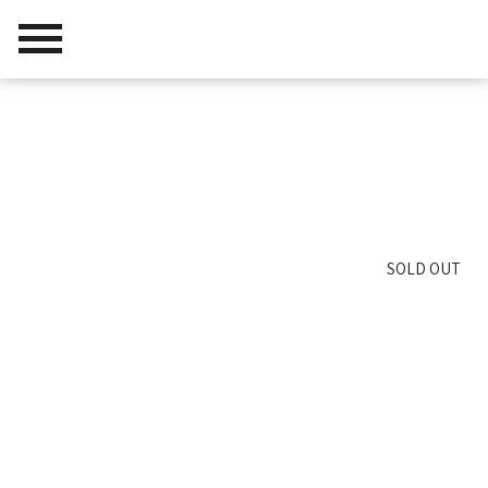
דרא שיווק נדלן
/
פרויקטים
/
קדם מודיעין
SOLD OUT