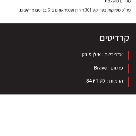
מגורים מושלמת.
סה"כ משווקות בפרויקט 361 דירות ופנטהאוזים ב-6 בניינים מרהיבים.
קרדיטים
אדריכלות
אילן פיבקו
פרסום
Brave
הדמיות
סטודיו 84