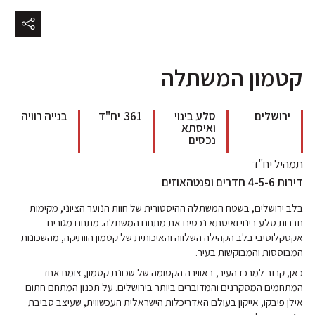
קטמון המשתלה
ירושלים
סלע בינוי
361
יח"ד
בנייה רוויה
ואיסתא
נכסים
תמהיל יח"ד
דירות 4-5-6 חדרים ופנטהאוזים
בלב ירושלים, בשטח המשתלה ההיסטורית של חוות הנוער הציוני, מקימות
חברות סלע בינוי ואיסתא נכסים את מתחם המשתלה. מתחם מגורים
אקסקלוסיבי בלב הקהילה השלווה והאיכותית של קטמון הוותיקה, מהשכונות
המבוססות והמבוקשות בעיר.
כאן, קרוב למרכז העיר, באווירה הקסומה של שכונת קטמון, צומח אחד
המתחמים המסקרנים והמדוברים ביותר בירושלים. על תכנון המתחם חתום
אילן פיבקו, אייקון בעולם האדריכלות הישראלית העכשווית, שעיצב סביבת