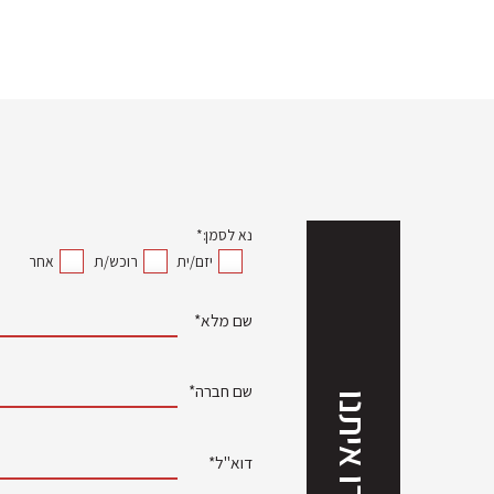
נא לסמן:*
יזם/ית
רוכש/ת
אחר
שם מלא*
שם חברה*
דברו איתנו
דוא"ל*